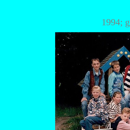
1994; g