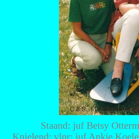
Staand: juf Betsy Otter
Knielend: vlnr: juf Ankie Koele