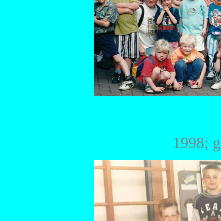
1998; g